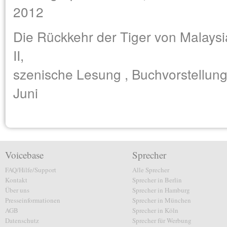
2012
Die Rückkehr der Tiger von Malaysia
II,
szenische Lesung , Buchvorstellung,
Juni
Voicebase
Sprecher
FAQ/Hilfe/Support
Alle Sprecher
Kontakt
Sprecher in Berlin
Über uns
Sprecher in Hamburg
Presseinformationen
Sprecher in München
AGB
Sprecher in Köln
Datenschutz
Sprecher für Werbung