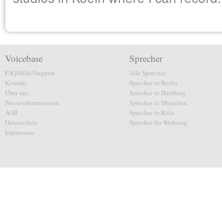
Voicebase
Sprecher
FAQ/Hilfe/Support
Alle Sprecher
Kontakt
Sprecher in Berlin
Über uns
Sprecher in Hamburg
Presseinformationen
Sprecher in München
AGB
Sprecher in Köln
Datenschutz
Sprecher für Werbung
Impressum