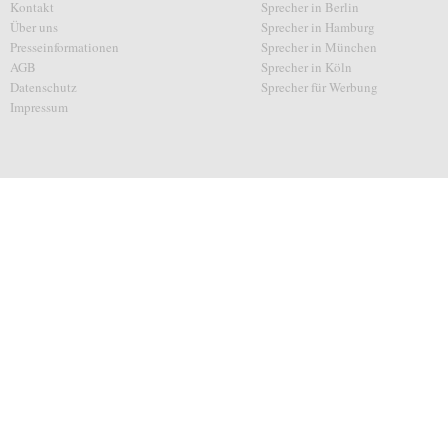
Kontakt
Sprecher in Berlin
Über uns
Sprecher in Hamburg
Presseinformationen
Sprecher in München
AGB
Sprecher in Köln
Datenschutz
Sprecher für Werbung
Impressum