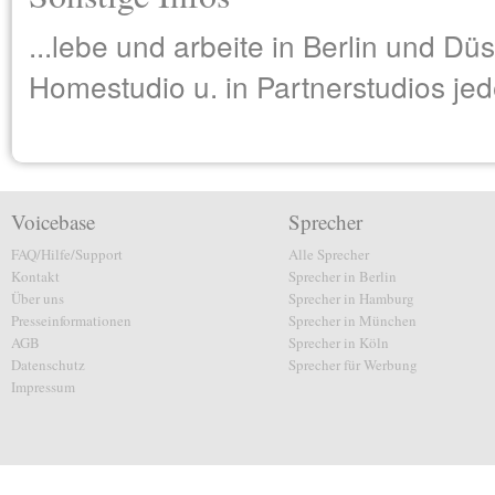
...lebe und arbeite in Berlin und Dü
Homestudio u. in Partnerstudios jed
Voicebase
Sprecher
FAQ/Hilfe/Support
Alle Sprecher
Kontakt
Sprecher in Berlin
Über uns
Sprecher in Hamburg
Presseinformationen
Sprecher in München
AGB
Sprecher in Köln
Datenschutz
Sprecher für Werbung
Impressum