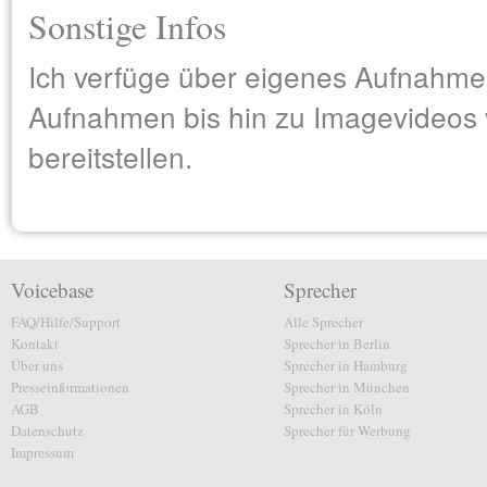
Sonstige Infos
Ich verfüge über eigenes Aufnahm
Aufnahmen bis hin zu Imagevideos
bereitstellen.
Voicebase
Sprecher
FAQ/Hilfe/Support
Alle Sprecher
Kontakt
Sprecher in Berlin
Über uns
Sprecher in Hamburg
Presseinformationen
Sprecher in München
AGB
Sprecher in Köln
Datenschutz
Sprecher für Werbung
Impressum