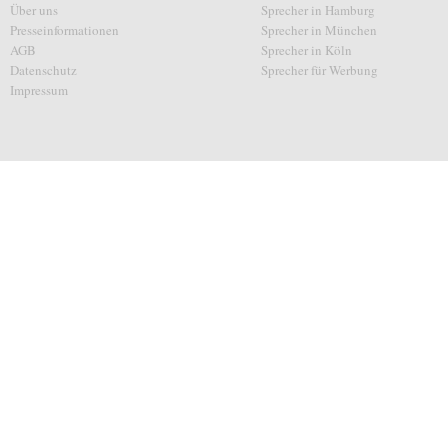
Über uns
Sprecher in Hamburg
Presseinformationen
Sprecher in München
AGB
Sprecher in Köln
Datenschutz
Sprecher für Werbung
Impressum