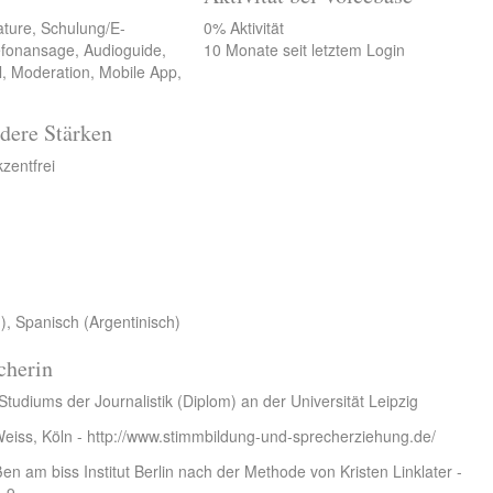
ature, Schulung/E-
0% Aktivität
lefonansage, Audioguide,
10 Monate seit letztem Login
l, Moderation, Mobile App,
dere Stärken
zentfrei
), Spanisch (Argentinisch)
cherin
diums der Journalistik (Diplom) an der Universität Leipzig
Weiss, Köln -
http://www.stimmbildung-und-sprecherziehung.de/
en am biss Institut Berlin nach der Methode von Kristen Linklater -