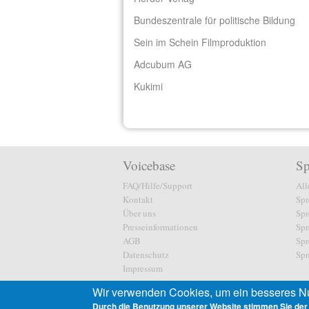
​Bundeszentrale für politische Bildung
​Sein im Schein Filmproduktion
​Adcubum AG
Kukimi
Voicebase
Sp
FAQ/Hilfe/Support
All
Kontakt
Spr
Über uns
Spr
Presseinformationen
Spr
AGB
Spr
Datenschutz
Spr
Impressum
Wir verwenden Cookies, um ein besseres Nu
Durch die Benutzung unserer Website stimmen Sie der