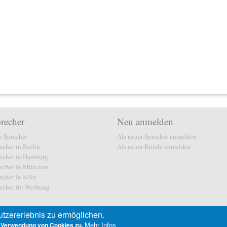
recher
Neu anmelden
e Sprecher
Als neuer Sprecher anmelden
echer in Berlin
Als neuer Kunde anmelden
echer in Hamburg
echer in München
echer in Köln
echer für Werbung
tzererlebnis zu ermöglichen.
 Verwendung von Cookies zu.
Mehr Infos