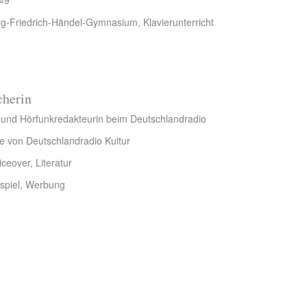
d=9
-Friedrich-Händel-Gymnasium, Klavierunterricht
cherin
in und Hörfunkredakteurin beim Deutschlandradio
e von Deutschlandradio Kultur
iceover, Literatur
spiel, Werbung