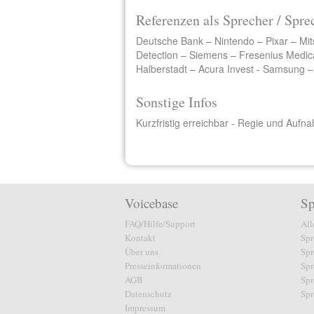
Referenzen als Sprecher / Spre
Deutsche Bank – Nintendo – Pixar – Mi
Detection – Siemens – Fresenius Medica
Halberstadt – Acura Invest - Samsung 
Sonstige Infos
Kurzfristig erreichbar - Regie und Auf
Voicebase
Sp
FAQ/Hilfe/Support
All
Kontakt
Spr
Über uns
Spr
Presseinformationen
Spr
AGB
Spr
Datenschutz
Spr
Impressum