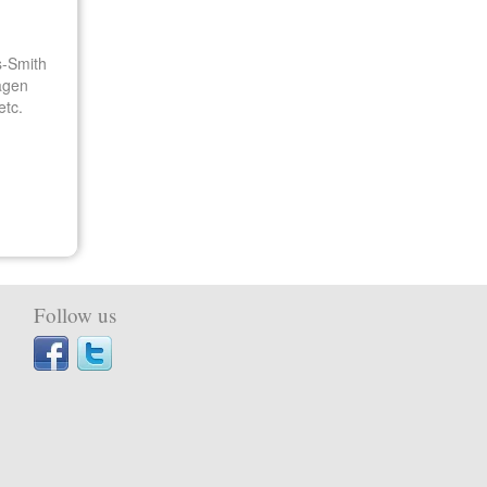
s-Smith
agen
etc.
Follow us