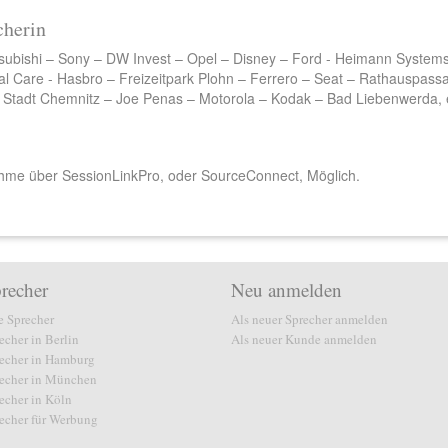
cherin
tsubishi – Sony – DW Invest – Opel – Disney – Ford - Heimann System
l Care - Hasbro – Freizeitpark Plohn – Ferrero – Seat – Rathauspass
– Stadt Chemnitz – Joe Penas – Motorola – Kodak – Bad Liebenwerda, 
nahme über SessionLinkPro, oder SourceConnect, Möglich.
recher
Neu anmelden
e Sprecher
Als neuer Sprecher anmelden
echer in Berlin
Als neuer Kunde anmelden
echer in Hamburg
echer in München
echer in Köln
echer für Werbung