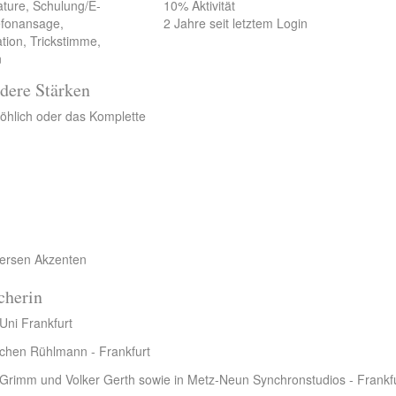
ature, Schulung/E-
10% Aktivität
lefonansage,
2 Jahre seit letztem Login
tion, Trickstimme,
n
dere Stärken
röhlich oder das Komplette
versen Akzenten
cherin
Uni Frankfurt
ochen Rühlmann - Frankfurt
 Grimm und Volker Gerth sowie in Metz-Neun Synchronstudios - Frankf