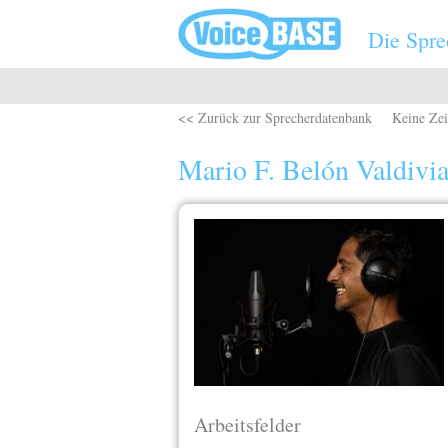
Direkt zum Inhalt
Die Spre
<< Zurück zur Sprecherdatenbank
Keine Zei
Mario F. Belón Valdivi
Arbeitsfelder