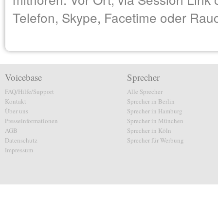
Telefon, Skype, Facetime oder Rau
Voicebase
Sprecher
FAQ/Hilfe/Support
Alle Sprecher
Kontakt
Sprecher in Berlin
Über uns
Sprecher in Hamburg
Presseinformationen
Sprecher in München
AGB
Sprecher in Köln
Datenschutz
Sprecher für Werbung
Impressum