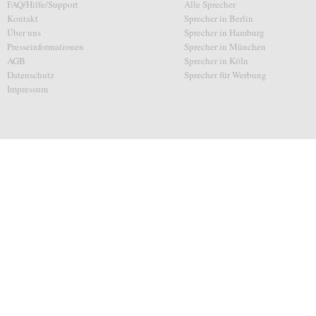
FAQ/Hilfe/Support
Alle Sprecher
Kontakt
Sprecher in Berlin
Über uns
Sprecher in Hamburg
Presseinformationen
Sprecher in München
AGB
Sprecher in Köln
Datenschutz
Sprecher für Werbung
Impressum