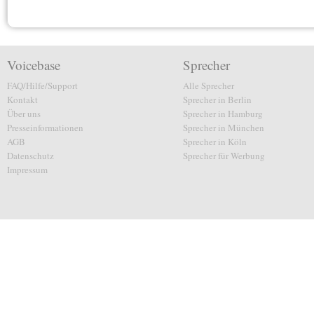
Voicebase
Sprecher
FAQ/Hilfe/Support
Alle Sprecher
Kontakt
Sprecher in Berlin
Über uns
Sprecher in Hamburg
Presseinformationen
Sprecher in München
AGB
Sprecher in Köln
Datenschutz
Sprecher für Werbung
Impressum