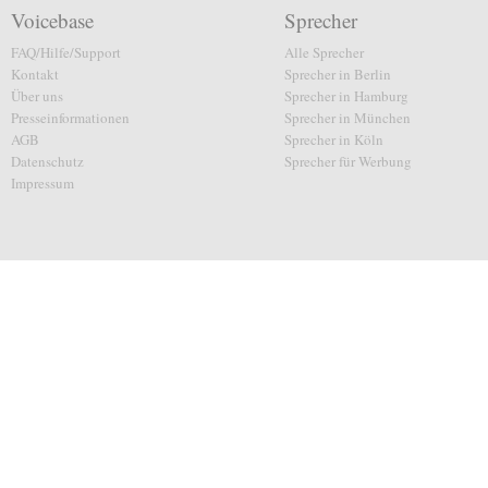
Voicebase
Sprecher
FAQ/Hilfe/Support
Alle Sprecher
Kontakt
Sprecher in Berlin
Über uns
Sprecher in Hamburg
Presseinformationen
Sprecher in München
AGB
Sprecher in Köln
Datenschutz
Sprecher für Werbung
Impressum