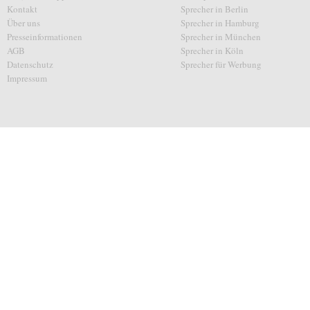
Kontakt
Sprecher in Berlin
Über uns
Sprecher in Hamburg
Presseinformationen
Sprecher in München
AGB
Sprecher in Köln
Datenschutz
Sprecher für Werbung
Impressum