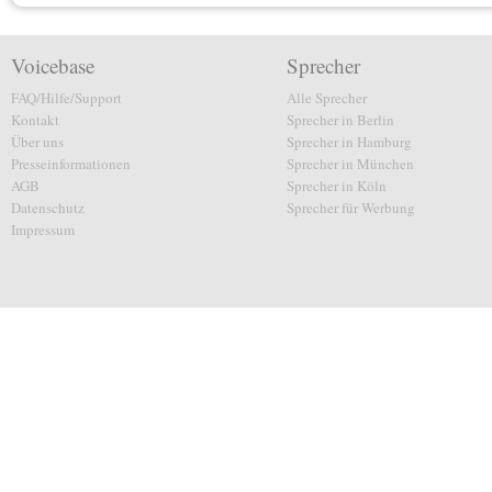
Voicebase
Sprecher
FAQ/Hilfe/Support
Alle Sprecher
Kontakt
Sprecher in Berlin
Über uns
Sprecher in Hamburg
Presseinformationen
Sprecher in München
AGB
Sprecher in Köln
Datenschutz
Sprecher für Werbung
Impressum