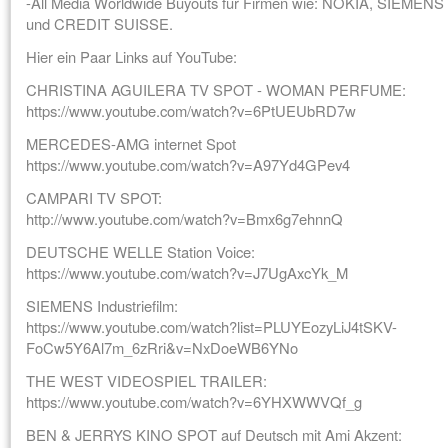
-All Media Worldwide Buyouts für Firmen wie: NOKIA, SIEMENS
und CREDIT SUISSE.
Hier ein Paar Links auf YouTube:
CHRISTINA AGUILERA TV SPOT - WOMAN PERFUME:
https://www.youtube.com/watch?v=6PtUEUbRD7w
MERCEDES-AMG internet Spot
https://www.youtube.com/watch?v=A97Yd4GPev4
CAMPARI TV SPOT:
http://www.youtube.com/watch?v=Bmx6g7ehnnQ
DEUTSCHE WELLE Station Voice:
https://www.youtube.com/watch?v=J7UgAxcYk_M
SIEMENS Industriefilm:
https://www.youtube.com/watch?list=PLUYEozyLiJ4tSKV-
FoCw5Y6Al7m_6zRri&v=NxDoeWB6YNo
THE WEST VIDEOSPIEL TRAILER:
https://www.youtube.com/watch?v=6YHXWWVQf_g
BEN & JERRYS KINO SPOT auf Deutsch mit Ami Akzent: