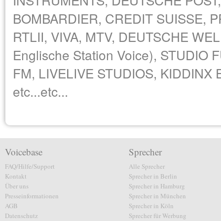
BOMBARDIER, CREDIT SUISSE, P
RTLII, VIVA, MTV, DEUTSCHE WELL
Englische Station Voice), STUDIO
FM, LIVELIVE STUDIOS, KIDDIN
etc...etc...
Voicebase
Sprecher
FAQ/Hilfe/Support
Alle Sprecher
Kontakt
Sprecher in Berlin
Über uns
Sprecher in Hamburg
Presseinformationen
Sprecher in München
AGB
Sprecher in Köln
Datenschutz
Sprecher für Werbung