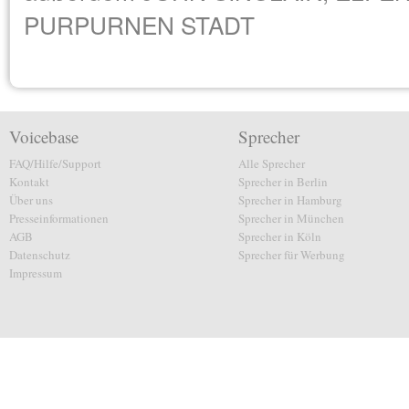
PURPURNEN STADT
Voicebase
Sprecher
FAQ/Hilfe/Support
Alle Sprecher
Kontakt
Sprecher in Berlin
Über uns
Sprecher in Hamburg
Presseinformationen
Sprecher in München
AGB
Sprecher in Köln
Datenschutz
Sprecher für Werbung
Impressum