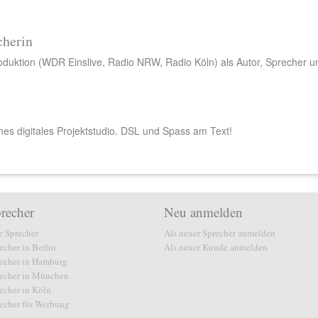
cherin
oduktion (WDR Einslive, Radio NRW, Radio Köln) als Autor, Sprecher u
nes digitales Projektstudio. DSL und Spass am Text!
recher
Neu anmelden
e Sprecher
Als neuer Sprecher anmelden
echer in Berlin
Als neuer Kunde anmelden
echer in Hamburg
echer in München
echer in Köln
echer für Werbung