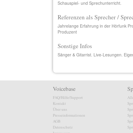
Schauspiel- und Sprechunterricht.
Referenzen als Sprecher / Spre
Jahrelange Erfahrung in der Hörfunk Pr
Produzent
Sonstige Infos
Sänger & Gitarrist. Live-Lesungen. Eige
Voicebase
Sp
FAQ/Hilfe/Support
All
Kontakt
Spr
Über uns
Spr
Presseinformationen
Spr
AGB
Spr
Datenschutz
Spr