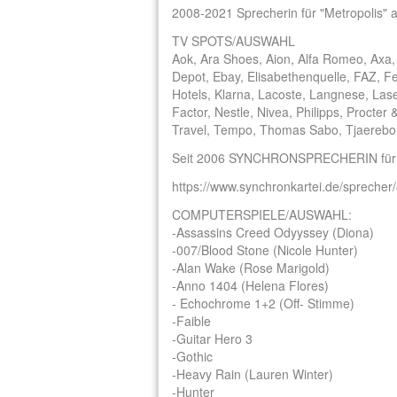
2008-2021 Sprecherin für "Metropolis" 
TV SPOTS/AUSWAHL
Aok, Ara Shoes, Aion, Alfa Romeo, Axa,
Depot, Ebay, Elisabethenquelle, FAZ, Fer
Hotels, Klarna, Lacoste, Langnese, La
Factor, Nestle, Nivea, Philipps, Proct
Travel, Tempo, Thomas Sabo, Tjaereborg
Seit 2006 SYNCHRONSPRECHERIN für di
https://www.synchronkartei.de/sprecher
COMPUTERSPIELE/AUSWAHL:
-Assassins Creed Odyyssey (Diona)
-007/Blood Stone (Nicole Hunter)
-Alan Wake (Rose Marigold)
-Anno 1404 (Helena Flores)
- Echochrome 1+2 (Off- Stimme)
-Faible
-Guitar Hero 3
-Gothic
-Heavy Rain (Lauren Winter)
-Hunter