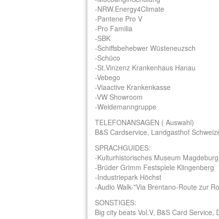
-NRW.Energy4Climate
-Pantene Pro V
-Pro Familia
-SBK
-Schiffsbehebwer Wüsteneuzsch
-Schüco
-St.Vinzenz Krankenhaus Hanau
-Vebego
-Viaactive Krankenkasse
-VW Showroom
-Weidemanngruppe
TELEFONANSAGEN ( Auswahl)
B&S Cardservice, Landgasthof Schweiz
SPRACHGUIDES:
-Kulturhistorisches Museum Magdeburg
-Brüder Grimm Festspiele Klingenberg
-Industriepark Höchst
-Audio Walk-"Via Brentano-Route zur R
SONSTIGES:
Big city beats Vol.V, B&S Card Service