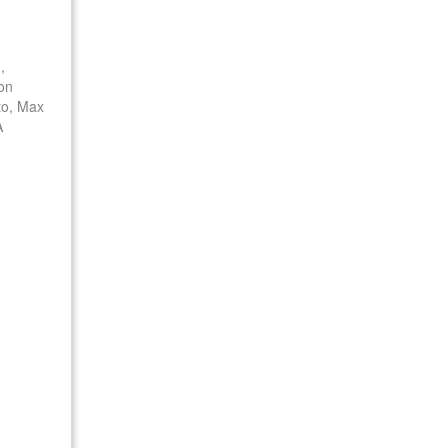
,
ton
to, Max
A