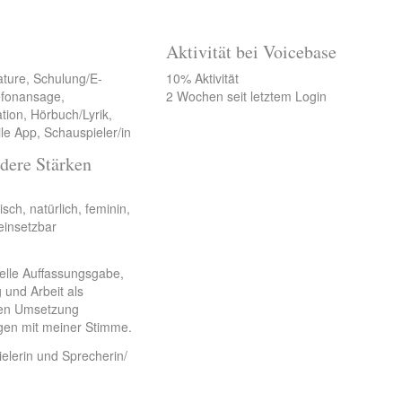
Aktivität bei Voicebase
ature, Schulung/E-
10% Aktivität
lefonansage,
2 Wochen seit letztem Login
tion, Hörbuch/Lyrik,
le App, Schauspieler/in
dere Stärken
sch, natürlich, feminin,
einsetzbar
elle Auffassungsgabe,
 und Arbeit als
llen Umsetzung
en mit meiner Stimme.
ielerin und Sprecherin/