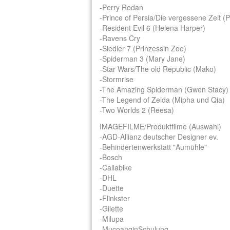
-Perry Rodan
-Prince of Persia/Die vergessene Zeit (P
-Resident Evil 6 (Helena Harper)
-Ravens Cry
-Siedler 7 (Prinzessin Zoe)
-Spiderman 3 (Mary Jane)
-Star Wars/The old Republic (Mako)
-Stormrise
-The Amazing Spiderman (Gwen Stacy)
-The Legend of Zelda (Mipha und Qia)
-Two Worlds 2 (Reesa)
IMAGEFILME/Produktfilme (Auswahl)
-AGD-Allianz deutscher Designer ev.
-Behindertenwerkstatt "Aumühle"
-Bosch
-Callabike
-DHL
-Duette
-Flinkster
-Gilette
-Milupa
-MucoanginSchulung