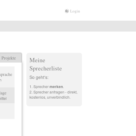
Login
Projekte
Meine
Sprecherliste
sprache
So geht's:
h
Sprecher
merken
.
Sprecher anfragen - direkt,
lage
kostenlos, unverbindlich.
ittel