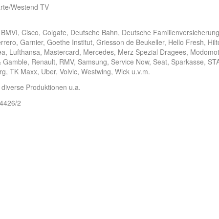
arte/Westend TV
 BMVI, Cisco, Colgate, Deutsche Bahn, Deutsche Familienversicherung
rero, Garnier, Goethe Institut, Griesson de Beukeller, Hello Fresh, Hil
sea, Lufthansa, Mastercard, Mercedes, Merz Spezial Dragees, Modomo
er & Gamble, Renault, RMV, Samsung, Service Now, Seat, Sparkasse, ST
, TK Maxx, Uber, Volvic, Westwing, Wick u.v.m.
verse Produktionen u.a.
/4426/2