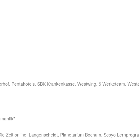
erhof, Pentahotels, SBK Krankenkasse, Westwing, 5 Werketeam, West
omantik"
, Die Zeit online, Langenscheidt, Planetarium Bochum, Scoyo Lernprog