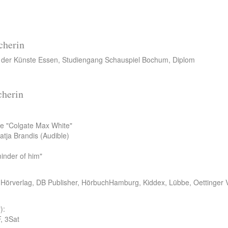
cherin
t der Künste Essen, Studiengang Schauspiel Bochum, Diplom
cherin
e "Colgate Max White"
tja Brandis (Audible)
inder of him"
 Hörverlag, DB Publisher, HörbuchHamburg, Kiddex, Lübbe, Oettinger V
):
, 3Sat