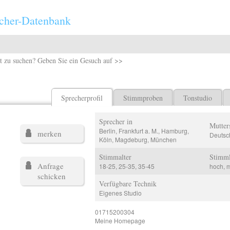
cher-Datenbank
t zu suchen? Geben Sie ein Gesuch auf >>
Sprecherprofil
Stimmproben
Tonstudio
Sprecher in
Mutter
Berlin, Frankfurt a. M., Hamburg,
merken
Deutsc
Köln, Magdeburg, München
Stimmalter
Stimm
Anfrage
18-25, 25-35, 35-45
hoch, m
schicken
Verfügbare Technik
Eigenes Studio
01715200304
Meine Homepage