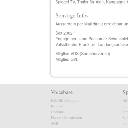
Spiegel TV, Trailer für Aion, Kampagn
Sonstige Infos
Ausserdem per Mail direkt erreichbar u
Seit 2002:
Engagements am Bochumer Schauspielh
Volkstheater Frankfurt, Landungsbrücken
Mitglied VDS (Sprecherverein)
Mitglied GVL
Voicebase
Sp
FAQ/Hilfe/Support
All
Kontakt
Spr
Über uns
Spr
Presseinformationen
Spr
AGB
Spr