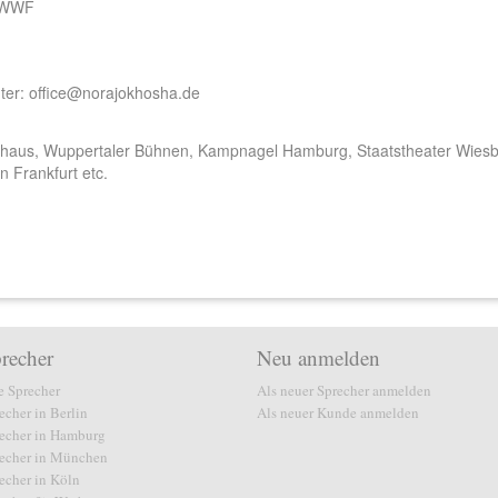
e WWF
nter: office@norajokhosha.de
aus, Wuppertaler Bühnen, Kampnagel Hamburg, Staatstheater Wies
 Frankfurt etc.
recher
Neu anmelden
e Sprecher
Als neuer Sprecher anmelden
echer in Berlin
Als neuer Kunde anmelden
echer in Hamburg
echer in München
echer in Köln