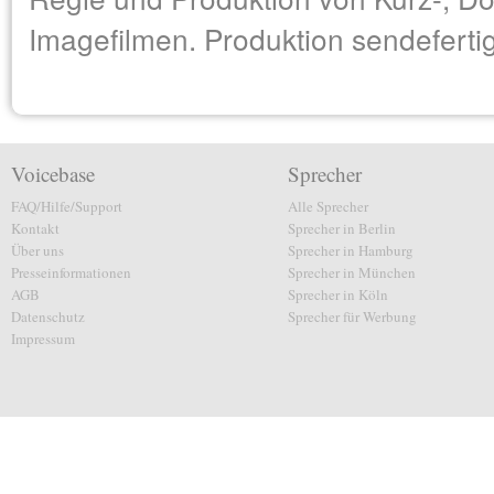
Imagefilmen. Produktion sendeferti
Voicebase
Sprecher
FAQ/Hilfe/Support
Alle Sprecher
Kontakt
Sprecher in Berlin
Über uns
Sprecher in Hamburg
Presseinformationen
Sprecher in München
AGB
Sprecher in Köln
Datenschutz
Sprecher für Werbung
Impressum