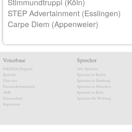
Stimmundtruppi (Köln)
STEP Advertainment (Esslingen)
Carpe Diem (Appenweier)
Voicebase
Sprecher
FAQ/Hilfe/Support
Alle Sprecher
Kontakt
Sprecher in Berlin
Über uns
Sprecher in Hamburg
Presseinformationen
Sprecher in München
AGB
Sprecher in Köln
Datenschutz
Sprecher für Werbung
Impressum