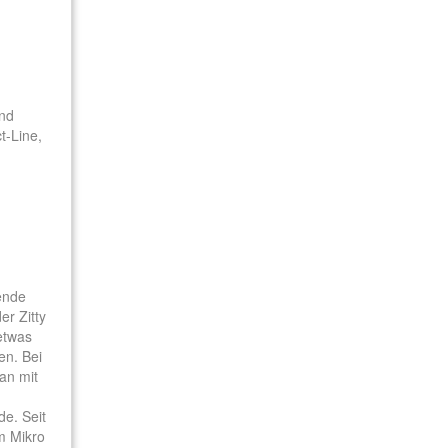
und
t-Line,
ende
er Zitty
 etwas
en. Bei
an mit
e. Seit
m Mikro