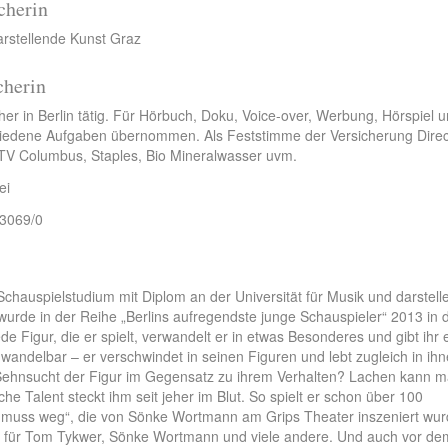
cherin
arstellende Kunst Graz
cherin
her in Berlin tätig. Für Hörbuch, Doku, Voice-over, Werbung, Hörspiel 
iedene Aufgaben übernommen. Als Feststimme der Versicherung Direc
 TV Columbus, Staples, Bio Mineralwasser uvm.
ei
/3069/0
chauspielstudium mit Diplom an der Universität für Musik und darstell
wurde in der Reihe „Berlins aufregendste junge Schauspieler“ 2013 in d
e Figur, die er spielt, verwandelt er in etwas Besonderes und gibt ihr
wandelbar – er verschwindet in seinen Figu­ren und lebt zugleich in ihn
ie Sehnsucht der Figur im Gegensatz zu ihrem Verhalten? Lachen kann m
e Talent steckt ihm seit jeher im Blut. So spielt er schon über 100
 muss weg“, die von Sönke Wortmann am Grips Theater inszeniert wurd
 für Tom Tykwer, Sönke Wortmann und viele andere. Und auch vor de