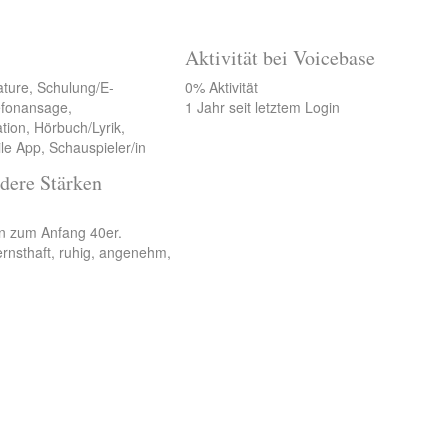
Aktivität bei Voicebase
ature, Schulung/E-
0% Aktivität
lefonansage,
1 Jahr seit letztem Login
tion, Hörbuch/Lyrik,
le App, Schauspieler/in
dere Stärken
in zum Anfang 40er.
ernsthaft, ruhig, angenehm,