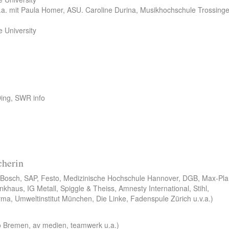
a. mit Paula Homer, ASU. Caroline Durina, Musikhochschule Trossinge
e University
ing, SWR info
cherin
a. Bosch, SAP, Festo, Medizinische Hochschule Hannover, DGB, Max-Pl
inkhaus, IG Metall, Spiggle & Theiss, Amnesty International, Stihl,
rma, Umweltinstitut München, Die Linke, Fadenspule Zürich u.v.a.)
o Bremen, av medien, teamwerk u.a.)