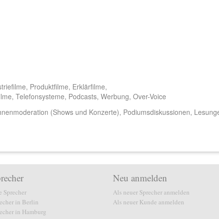
iefilme, Produktfilme, Erklärfilme,
filme, Telefonsysteme, Podcasts, Werbung, Over-Voice
ühnenmoderation (Shows und Konzerte), Podiumsdiskussionen, Lesung
recher
Neu anmelden
e Sprecher
Als neuer Sprecher anmelden
echer in Berlin
Als neuer Kunde anmelden
echer in Hamburg