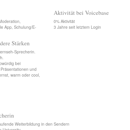
Aktivität bei Voicebase
Moderation,
0% Aktivität
le App, Schulung/E-
3 Jahre seit letztem Login
dere Stärken
Fernseh-Sprecherin.
h.
bwürdig bei
 Präsentationen und
ernst, warm oder cool,
cherin
laufende Weiterbildung in den Sendern
e University