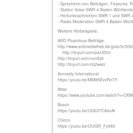
- Sprecherin von Beiträgen, Features, R
- Station Voice SWR 4 Baden-Württemb
- Hörfunknachrichten SWR 1 und SWR 
- Radio-Moderation SWR 4 Baden-Württ
Weitere Hörbeispiele:
ARD Plusminus-Beiträge:
http://www.ardmediathek.de/goto/tv/30
http://tinyurl.com/p4z3f2m
http://tinyurl.com/nunlfy8
http://tinyurl.com/nb2welz
Amnesty International
https://youtu.be/MM8KEvvRn7Y
Attac
https://www.youtube.com/watch?v=O
Bosch
https://youtu.be/UG637CAsoAI
Chicco
https://youtu.be/OUtSR_Fy980