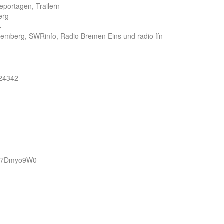
eportagen, Trailern
erg
4
emberg, SWRinfo, Radio Bremen Eins und radio ffn
624342
XW7Dmyo9W0