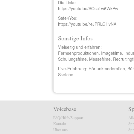
Die Linke
https://youtu.be/SOsc1w6WkPw
Safe4You:
https://youtu.be/r4JPRLGHvNA
Sonstige Infos
Vielseitig und erfahren:
Fernsehproduktionen, Imagefilme, Industr
Schulungsfilme, Messefilme, Recruiting
Live-Erfahrung: Hörfunkmoderation, B
Sketche
Voicebase
Sp
FAQ/Hilfe/Support
All
Kontakt
Spr
Über uns
Spr