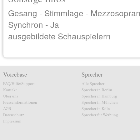
Gesang - Stimmlage - Mezzosopran 
Synchron - Ja
ausgebildete Schauspielern
Voicebase
Sprecher
FAQ/Hilfe/Support
Alle Sprecher
Kontakt
Sprecher in Berlin
Über uns
Sprecher in Hamburg
Presseinformationen
Sprecher in München
AGB
Sprecher in Köln
Datenschutz
Sprecher für Werbung
Impressum