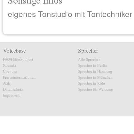
eigenes Tonstudio mit Tontechniker
Voicebase
Sprecher
FAQ/Hilfe/Support
Alle Sprecher
Kontakt
Sprecher in Berlin
Über uns
Sprecher in Hamburg
Presseinformationen
Sprecher in München
AGB
Sprecher in Köln
Datenschutz
Sprecher für Werbung
Impressum