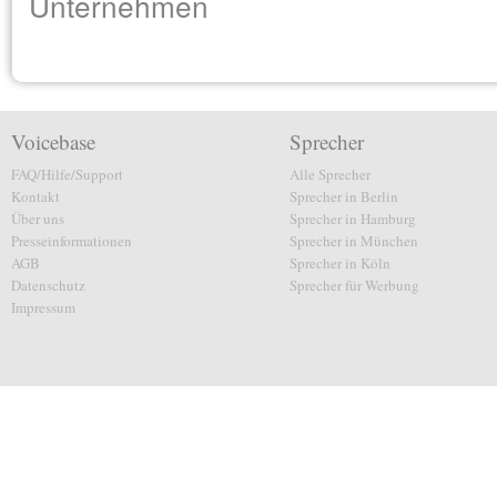
Unternehmen
Voicebase
Sprecher
FAQ/Hilfe/Support
Alle Sprecher
Kontakt
Sprecher in Berlin
Über uns
Sprecher in Hamburg
Presseinformationen
Sprecher in München
AGB
Sprecher in Köln
Datenschutz
Sprecher für Werbung
Impressum