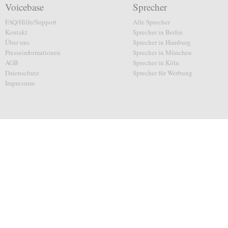
Voicebase
Sprecher
FAQ/Hilfe/Support
Alle Sprecher
Kontakt
Sprecher in Berlin
Über uns
Sprecher in Hamburg
Presseinformationen
Sprecher in München
AGB
Sprecher in Köln
Datenschutz
Sprecher für Werbung
Impressum