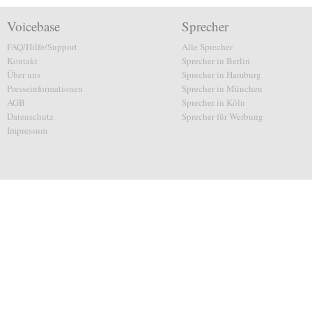
Voicebase
Sprecher
FAQ/Hilfe/Support
Alle Sprecher
Kontakt
Sprecher in Berlin
Über uns
Sprecher in Hamburg
Presseinformationen
Sprecher in München
AGB
Sprecher in Köln
Datenschutz
Sprecher für Werbung
Impressum