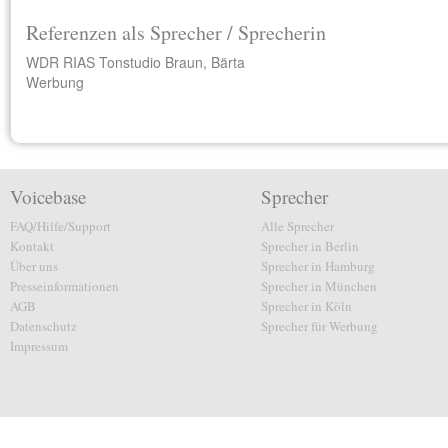
Referenzen als Sprecher / Sprecherin
WDR RIAS Tonstudio Braun, Bärta
Werbung
Voicebase
Sprecher
FAQ/Hilfe/Support
Alle Sprecher
Kontakt
Sprecher in Berlin
Über uns
Sprecher in Hamburg
Presseinformationen
Sprecher in München
AGB
Sprecher in Köln
Datenschutz
Sprecher für Werbung
Impressum