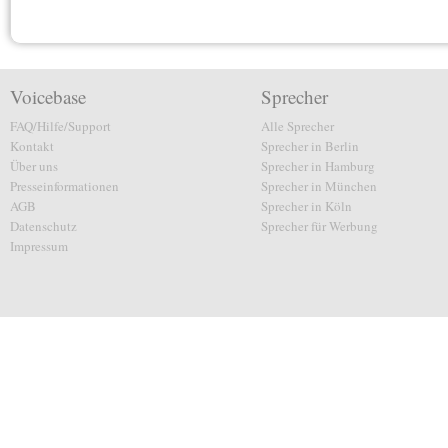
Voicebase
Sprecher
FAQ/Hilfe/Support
Alle Sprecher
Kontakt
Sprecher in Berlin
Über uns
Sprecher in Hamburg
Presseinformationen
Sprecher in München
AGB
Sprecher in Köln
Datenschutz
Sprecher für Werbung
Impressum