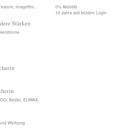
Feature, Imagefilm,
0% Aktivität
10 Jahre seit letztem Login
dere Stärken
hlerstimme
cherin
cherin
, BBDO, BaVac, EUWAX,
 und Werbung