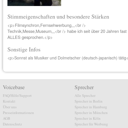
Stimmeigenschaften und besondere Stärken
<p>Filmsynchron,Fernsehwerbung,,,<br />
Technik,Messe,Museum,,,<br /> habe ich seit über 20 Jahren fast
ALLES gesprochen.</p>
Sonstige Infos
<p>Sonnst als Musiker und Dolmetscher (deutsch-japanisch) tätig
Voicebase
Sprecher
FAQ/Hilfe/Support
Alle Sprecher
Kontakt
Sprecher in Berlin
Über uns
Sprecher in Hamburg
Presseinformationen
Sprecher in München
AGB
Sprecher in Köln
Datenschutz
Sprecher für Werbung