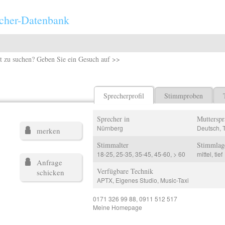
cher-Datenbank
t zu suchen? Geben Sie ein Gesuch auf >>
Sprecherprofil
Stimmproben
Sprecher in
Mutterspr
Nürnberg
Deutsch, 
merken
Stimmalter
Stimmlag
18-25, 25-35, 35-45, 45-60, > 60
mittel, tief
Anfrage
Verfügbare Technik
schicken
APTX, Eigenes Studio, Music-Taxi
0171 326 99 88, 0911 512 517
Meine Homepage