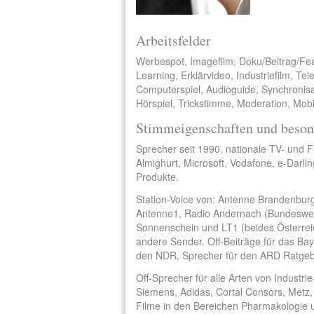
Arbeitsfelder
Werbespot, Imagefilm, Doku/Beitrag/Fe
Learning, Erklärvideo, Industriefilm, Te
Computerspiel, Audioguide, Synchronisa
Hörspiel, Trickstimme, Moderation, Mobi
Stimmeigenschaften und beson
Sprecher seit 1990, nationale TV- und 
Almighurt, Microsoft, Vodafone, e-Darli
Produkte.
Station-Voice von: Antenne Brandenbu
Antenne1, Radio Andernach (Bundesweh
Sonnenschein und LT1 (beides Österrei
andere Sender. Off-Beiträge für das Ba
den NDR, Sprecher für den ARD Ratgeb
Off-Sprecher für alle Arten von Industrie
Siemens, Adidas, Cortal Consors, Metz, 
Filme in den Bereichen Pharmakologie 