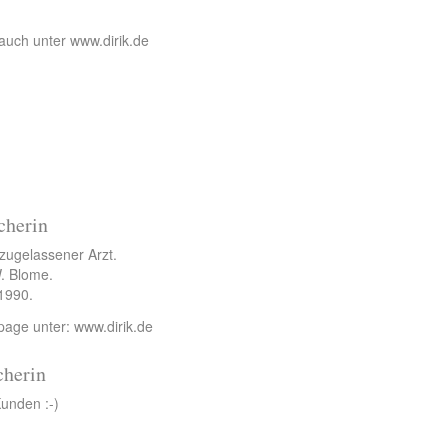
auch unter www.dirik.de
cherin
zugelassener Arzt.
. Blome.
1990.
age unter: www.dirik.de
cherin
Kunden :-)