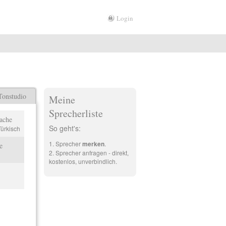
Login
Tonstudio
Meine
Sprecherliste
ache
So geht's:
Türkisch
Sprecher
merken
.
e
Sprecher anfragen - direkt,
kostenlos, unverbindlich.