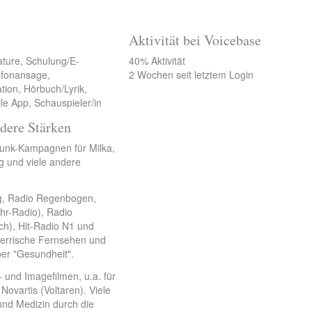
Aktivität bei Voicebase
ature, Schulung/E-
40% Aktivität
lefonansage,
2 Wochen seit letztem Login
tion, Hörbuch/Lyrik,
le App, Schauspieler/in
dere Stärken
Funk-Kampagnen für Milka,
ng und viele andere
rg, Radio Regenbogen,
r-Radio), Radio
ch), Hit-Radio N1 und
yerrische Fernsehen und
er "Gesundheit".
- und Imagefilmen, u.a. für
Novartis (Voltaren). Viele
und Medizin durch die