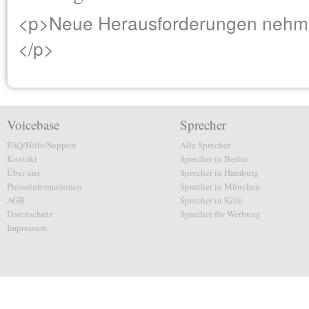
<p>Neue Herausforderungen nehme 
</p>
Voicebase
Sprecher
FAQ/Hilfe/Support
Alle Sprecher
Kontakt
Sprecher in Berlin
Über uns
Sprecher in Hamburg
Presseinformationen
Sprecher in München
AGB
Sprecher in Köln
Datenschutz
Sprecher für Werbung
Impressum