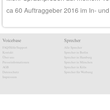
ca 60 Auftraggeber 2016 im In- und
Voicebase
Sprecher
FAQ/Hilfe/Support
Alle Sprecher
Kontakt
Sprecher in Berlin
Über uns
Sprecher in Hamburg
Presseinformationen
Sprecher in München
AGB
Sprecher in Köln
Datenschutz
Sprecher für Werbung
Impressum