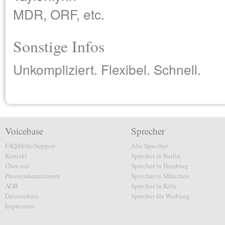
MDR, ORF, etc.
Sonstige Infos
Unkompliziert. Flexibel. Schnell.
Voicebase
Sprecher
FAQ/Hilfe/Support
Alle Sprecher
Kontakt
Sprecher in Berlin
Über uns
Sprecher in Hamburg
Presseinformationen
Sprecher in München
AGB
Sprecher in Köln
Datenschutz
Sprecher für Werbung
Impressum