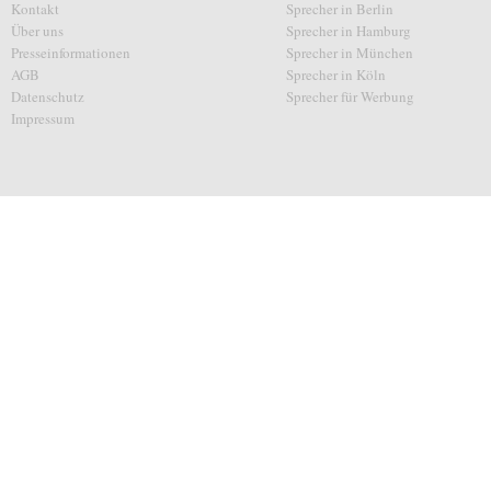
Kontakt
Sprecher in Berlin
Über uns
Sprecher in Hamburg
Presseinformationen
Sprecher in München
AGB
Sprecher in Köln
Datenschutz
Sprecher für Werbung
Impressum