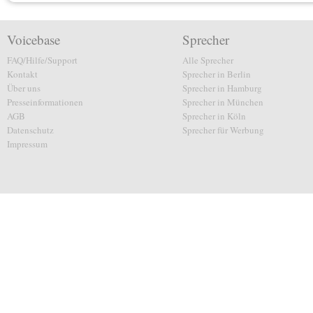
Voicebase
Sprecher
FAQ/Hilfe/Support
Alle Sprecher
Kontakt
Sprecher in Berlin
Über uns
Sprecher in Hamburg
Presseinformationen
Sprecher in München
AGB
Sprecher in Köln
Datenschutz
Sprecher für Werbung
Impressum