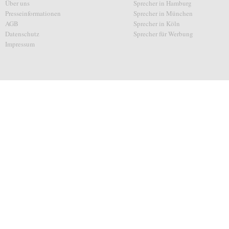
Über uns
Sprecher in Hamburg
Presseinformationen
Sprecher in München
AGB
Sprecher in Köln
Datenschutz
Sprecher für Werbung
Impressum