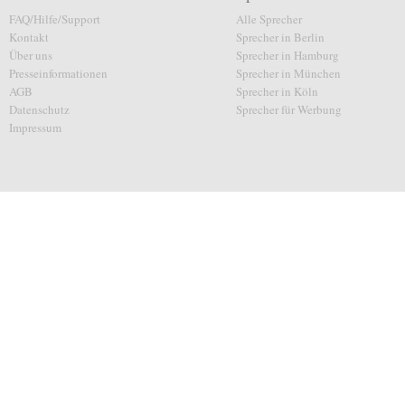
FAQ/Hilfe/Support
Alle Sprecher
Kontakt
Sprecher in Berlin
Über uns
Sprecher in Hamburg
Presseinformationen
Sprecher in München
AGB
Sprecher in Köln
Datenschutz
Sprecher für Werbung
Impressum