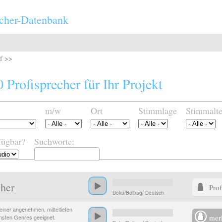
cher-Datenbank
uf >>
 Profisprecher für Ihr Projekt
m/w
Ort
Stimmlage
Stimmalte
fügbar?
Suchworte:
her
Prof
Doku/Beitrag/ Deutsch
 einer angenehmen, mitteltiefen
mer
chsten Genres geeignet.