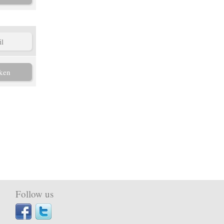
il
ken
Follow us