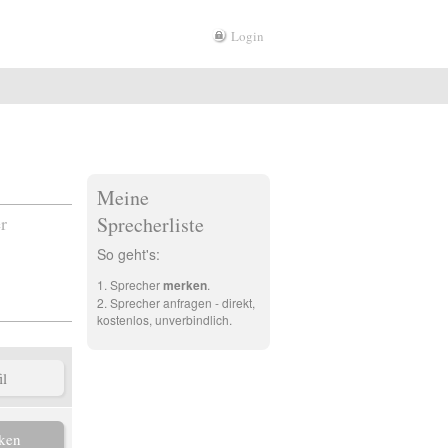
Login
Meine
r
Sprecherliste
So geht's:
Sprecher
merken
.
Sprecher anfragen - direkt,
kostenlos, unverbindlich.
il
ken