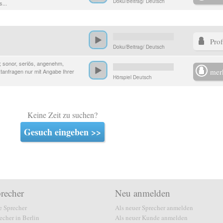
Doku/Beitrag/ Deutsch
...
Prof
Doku/Beitrag/ Deutsch
 sonor, seriös, angenehm,
mer
ektanfragen nur mit Angabe Ihrer
Hörspiel Deutsch
Keine Zeit zu suchen?
Gesuch eingeben >>
recher
Neu anmelden
e Sprecher
Als neuer Sprecher anmelden
echer in Berlin
Als neuer Kunde anmelden