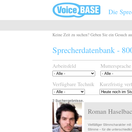
Direkt zum Inhalt
Die Spre
Keine Zeit zu suchen? Geben Sie ein Gesuch a
Sprecherdatenbank - 800
Arbeitsfeld
Muttersprache
Verfügbare Technik
Kurzfristig ver
2 Suchergebnisse.
Roman Haselbac
Vielfältiger Stimmcharakter mit
Stimme – für die unterschiedli