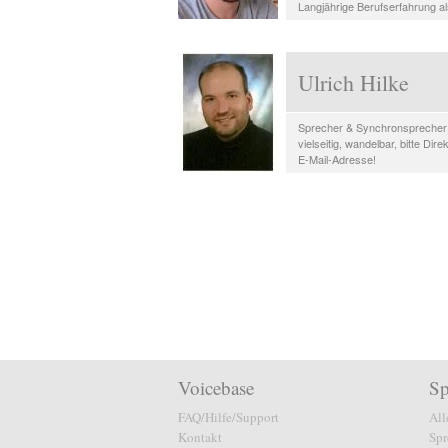
Langjährige Berufserfahrung als
Ulrich Hilke
Sprecher & Synchronsprecher;
vielseitig, wandelbar, bitte Dir
E-Mail-Adresse!
Voicebase
Sp
FAQ/Hilfe/Support
All
Kontakt
Spr